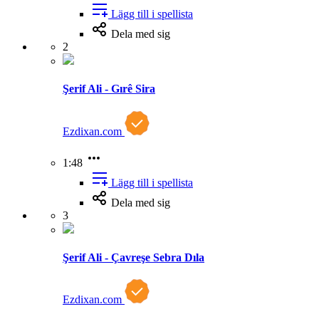
Lägg till i spellista
Dela med sig
2
Şerif Ali - Gırê Sira
Ezdixan.com
1:48
Lägg till i spellista
Dela med sig
3
Şerif Ali - Çavreşe Sebra Dıla
Ezdixan.com