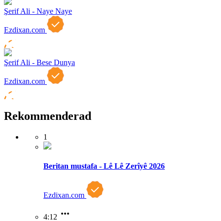
Şerif Ali - Naye Naye
Ezdixan.com
Şerif Ali - Bese Dunya
Ezdixan.com
Rekommenderad
1
Beritan mustafa - Lê Lê Zerîyê 2026
Ezdixan.com
4:12