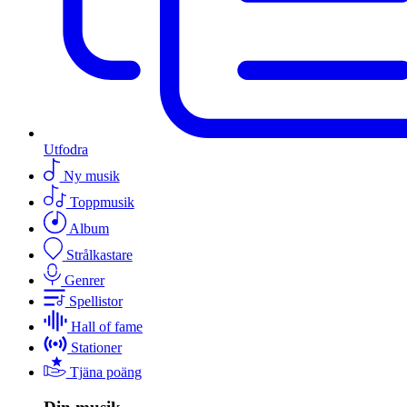
Utfodra
Ny musik
Toppmusik
Album
Strålkastare
Genrer
Spellistor
Hall of fame
Stationer
Tjäna poäng