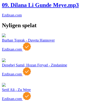
09. Dilana Li Gunde Meye.mp3
Ezdixan.com
Nyligen spelat
Burhan Toprak - Daveta Hannover
Ezdixan.com
Dengbej Şamıl, Hozan Feryad - Zindanime
Ezdixan.com
Şerif Ali - Zu Were
Ezdixan.com