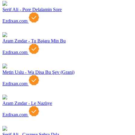
Şerif Ali - Pore Delalamin Sore
Ezdixan.com
Aram Zındar - Tu Bajara Min Bu
Ezdixan.com
Metin Uslu - Wa Disa Bu Şev (Grani)
Ezdixan.com
Aram Zındar - Le Nazlıye
Ezdixan.com
Şerif Ali - Çavreşe Sebra Dıla