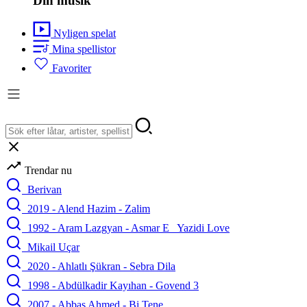
Din musik
Nyligen spelat
Mina spellistor
Favoriter
Trendar nu
Berivan
2019 - Alend Hazim - Zalim
1992 - Aram Lazgyan - Asmar E_ Yazidi Love
Mikail Uçar
2020 - Ahlatlı Şükran - Sebra Dila
1998 - Abdülkadir Kayıhan - Govend 3
2007 - Abbas Ahmed - Bi Tene