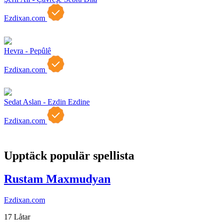
Ezdixan.com
Hevra - Pepûlê
Ezdixan.com
Sedat Aslan - Ezdin Ezdine
Ezdixan.com
Upptäck populär spellista
Rustam Maxmudyan
Ezdixan.com
17 Låtar