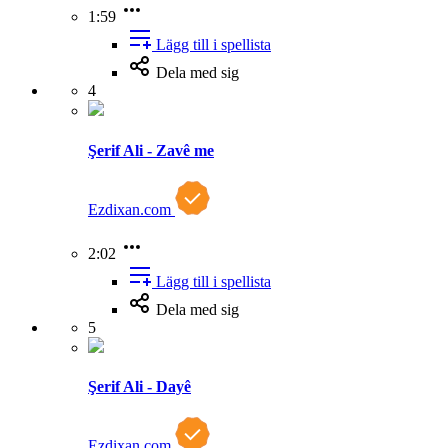
1:59
Lägg till i spellista
Dela med sig
4
Şerif Ali - Zavê me
Ezdixan.com
2:02
Lägg till i spellista
Dela med sig
5
Şerif Ali - Dayê
Ezdixan.com