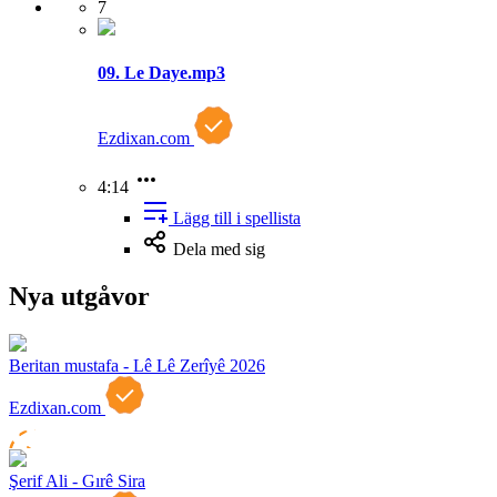
7
09. Le Daye.mp3
Ezdixan.com
4:14
Lägg till i spellista
Dela med sig
Nya utgåvor
Beritan mustafa - Lê Lê Zerîyê 2026
Ezdixan.com
Şerif Ali - Gırê Sira